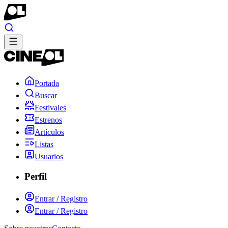
Portada
Buscar
Festivales
Estrenos
Artículos
Listas
Usuarios
Perfil
Entrar / Registro
Entrar / Registro