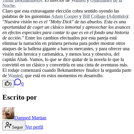
Timur Bekmambetov
. El director de
Wanted
y
Guardianes de la
Noche
.
Claro que esta extravagante elección cobra sentido oyendo las
palabras de los guionistas
Adam Cooper
y
Bill Collage
(
Admitido
):
"Nuestra visión no es el "Moby Dick" de tus abuelos. Esta es una
oportunidad de coger un clásico inmortal y aprovechar los avances
en efectos especiales para contar lo que es en el fondo una historia
de acción."
Entre los cambios efectuados por esta pareja está
eliminar la narración en primera persona para poder mostrar otros
ataques de la ballena gigante a barcos mercantes, y para ofrecer una
visión más heroica y carismática, y menos loca y obsesiva, del
capitán Ahab. Vamos, lo que se dice quitar de la novela lo que la
convirtió en un clásico y convertirla en una cinta de aventuras más.
El rodaje comenzará cuando Bekmambetov finalice la segunda parte
de
Wanted
, que está en estos momentos en desarrollo.
0
0
Escrito por
Damned Martian
Ver perfil
Seguir