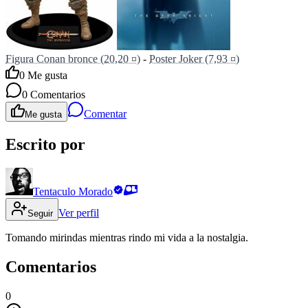
Figura Conan bronce (20,20 ¤)
-
Poster Joker (7,93 ¤)
0
Me gusta
0
Comentarios
Comentar
Me gusta
Escrito por
Tentaculo Morado
Ver perfil
Seguir
Tomando mirindas mientras rindo mi vida a la nostalgia.
Comentarios
0