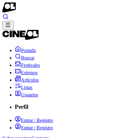
Portada
Buscar
Festivales
Estrenos
Artículos
Listas
Usuarios
Perfil
Entrar / Registro
Entrar / Registro