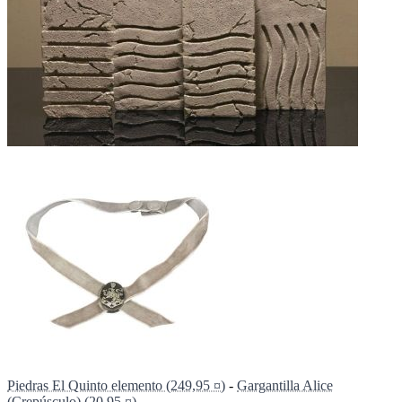
Piedras El Quinto elemento (249,95 ¤)
-
Gargantilla Alice
(Crepúsculo) (20,95 ¤)