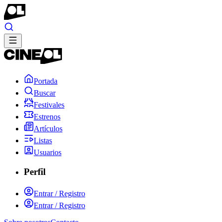
Portada
Buscar
Festivales
Estrenos
Artículos
Listas
Usuarios
Perfil
Entrar / Registro
Entrar / Registro