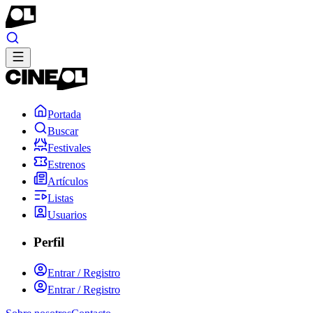
Portada
Buscar
Festivales
Estrenos
Artículos
Listas
Usuarios
Perfil
Entrar / Registro
Entrar / Registro