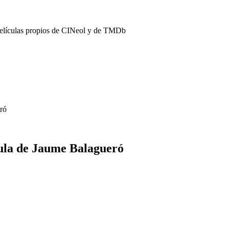
películas propios de CINeol y de TMDb
ró
cula de Jaume Balagueró