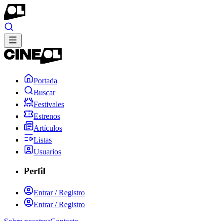
Portada
Buscar
Festivales
Estrenos
Artículos
Listas
Usuarios
Perfil
Entrar / Registro
Entrar / Registro