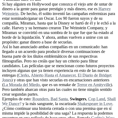
Si hay alguien en Hollywood que conozca el viejo arte de untar de
dinero a la gente para ganar prestigio y más dinero, ese es
Harvey
Weinstein
. De hecho, él solito inventó las campañas enfermizas para
estar nominado/ganar un Oscar. Los 90 fueron suyos y de su
compañía, Miramax, hasta que la Disney se hartó de él y le echó a la
calle. Harvey y su hermano crearon The Weinstein Company, y
Miramax se convirtió en una sombra de lo que fue que ha estado al
borde de la liquidación. Y ahora, ambas vuelven a unirse con un
propósito: ganar dinero a base de secuelas.
Así lo han anunciado ambas compañías en un comunicado: han
llegado a un acuerdo para producir diversas continuaciones de
buena parte de los títulos emblemáticos de sus respectivas
filmografías. Pero no creáis que hay un criterio para filtrar
candidatos. Las películas que se mencionan como futuros proyectos
incluyen algunas que ya tienen experiencia en esto de las nuevas
entregas (
Clerks
,
Abierto Hasta el Amanecer
,
El Diario de Bridget
Jones
) y otras que han visto secuelas en encarnaciones anteriores
(
La Morada del Miedo
, que es un remake de
Terror en Amityville
).
Pero también abarcan otras para las cuales no tiene ningún sentido
crear segundas partes.
Ejemplos de esto:
Rounders
,
Bad Santa
,
Swingers
,
Cop Land
,
Shall
We Dance?
y la más sangrante, la oscarizada
Shakespeare in Love
.
¿Cómo continuar una historia cerrada o con una premisa que en sí
misma impide la posibilidad de una saga? La respuesta la podemos
encontrar en una película de hace unos años, llamada
Carlito's Way: