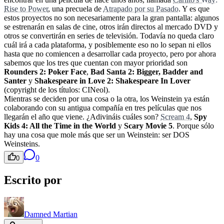
Rise to Power
, una precuela de
Atrapado por su Pasado
. Y es que
estos proyectos no son necesariamente para la gran pantalla: algunos
se estrenarán en salas de cine, otros irán directos al mercado DVD y
otros se convertirán en series de televisión. Todavía no queda claro
cuál irá a cada plataforma, y posiblemente eso no lo sepan ni ellos
hasta que no comiencen a desarrollar cada proyecto, pero por ahora
sabemos que los tres que cuentan con mayor prioridad son
Rounders 2: Poker Face
,
Bad Santa 2: Bigger, Badder and
Santer
y
Shakespeare in Love 2: Shakespeare In Lover
(copyright de los títulos: CINeol).
Mientras se deciden por una cosa o la otra, los Weinstein ya están
colaborando con su antigua compañía en tres películas que nos
llegarán el año que viene. ¿Adivináis cuáles son?
Scream 4
,
Spy
Kids 4: All the Time in the World
y
Scary Movie 5
. Porque sólo
hay una cosa que mole más que ser un Weinstein: ser DOS
Weinsteins.
0
0
Escrito por
Damned Martian