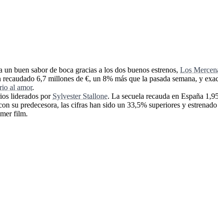
eja un buen sabor de boca gracias a los dos buenos estrenos,
Los Mercena
 han recaudado 6,7 millones de €, un 8% más que la pasada semana, y e
io al amor
.
ios liderados por
Sylvester Stallone
. La secuela recauda en España 1,95
on su predecesora, las cifras han sido un 33,5% superiores y estrenado
mer film.