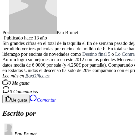
Por
Pau Brunet
·
Publicado hace
13 año
Sin grandes cifras en el total de la taquilla el fin de semana pasado d
permitido ver tres películas por encima del millón de €. En total se
liderazgo por encima de novedades como
Destino final 5
o
Lo Contrar
Aurum logra su mejor estreno en este 2012 con los potentes Mercenar
datos media de 6.000€ por sala (y 4.250€ por pantalla). Comparando c
en Estados Unidos el descenso ha sido de 20% comparando con el pri
Lee más en
BoxOffice.es
0
Me gusta
0
Comentarios
Comentar
Me gusta
Escrito por
Pau Brunet