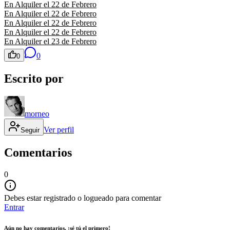
En Alquiler el 22 de Febrero
En Alquiler el 22 de Febrero
En Alquiler el 22 de Febrero
En Alquiler el 22 de Febrero
En Alquiler el 23 de Febrero
0
0
Escrito por
morneo
Ver perfil
Seguir
Comentarios
0
Debes estar registrado o logueado para comentar
Entrar
Aún no hay comentarios, ¡sé tú el primero!