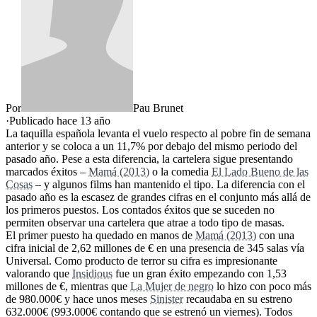
Por
Pau Brunet
·
Publicado hace
13 año
La taquilla española levanta el vuelo respecto al pobre fin de semana
anterior y se coloca a un 11,7% por debajo del mismo periodo del
pasado año. Pese a esta diferencia, la cartelera sigue presentando
marcados éxitos –
Mamá (2013)
o la comedia
El Lado Bueno de las
Cosas
– y algunos films han mantenido el tipo. La diferencia con el
pasado año es la escasez de grandes cifras en el conjunto más allá de
los primeros puestos. Los contados éxitos que se suceden no
permiten observar una cartelera que atrae a todo tipo de masas.
El primer puesto ha quedado en manos de
Mamá (2013)
con una
cifra inicial de 2,62 millones de € en una presencia de 345 salas vía
Universal. Como producto de terror su cifra es impresionante
valorando que
Insidious
fue un gran éxito empezando con 1,53
millones de €, mientras que
La Mujer de negro
lo hizo con poco más
de 980.000€ y hace unos meses
Sinister
recaudaba en su estreno
632.000€ (993.000€ contando que se estrenó un viernes). Todos