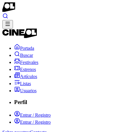
Portada
Buscar
Festivales
Estrenos
Artículos
Listas
Usuarios
Perfil
Entrar / Registro
Entrar / Registro