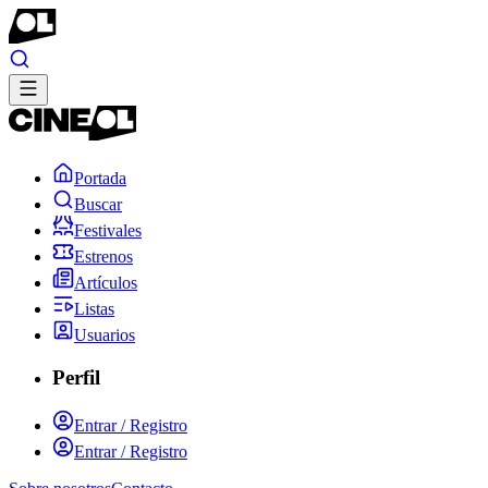
Portada
Buscar
Festivales
Estrenos
Artículos
Listas
Usuarios
Perfil
Entrar / Registro
Entrar / Registro