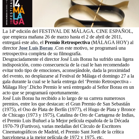
La 14ª edición del FESTIVAL DE MÁLAGA. CINE ESPAÑOL,
que empieza mañana 26 de marzo hasta el 2 de abril de 2011,
entregará este año, el
Premio Retrospectiva
(MÁLAGA HOY) al
director
Jose Luís Borau
.Con este motivo, se programará una
retrospectiva completa de su filmografía.
Desgraciadamente el director José Luis Borau ha sufrido una ligera
indisposición, como consecuencia de la cual le han recomendado
evitar todo tipo de emociones, aconsejándole, dada la proximidad
del evento, no desplazarse al Festival de Málaga el domingo 27 a la
gala durante la cual se le haría entrega del ‘Premio Retrospectiva -
Málaga Hoy’.Dicho Premio le será entregado al Señor Borau en un
acto que se programará oportunamente.
José Luis Borau ha recibido a lo largo de su carrera numerosos
premios, entre los que destacan: el Gran Premio de San Sebastián
(1975), el Oso de Plata de Berlín (1977), el Hugo de Plata y Bronce
de Chicago (1973 y 1975), Catalina de Oro de Cartagena de Indias,
el Premio Luis Buñuel a la Mejor película española de la Década
1970-79 (Furtivos), varias medallas del Círculo de Escritores
Cinematográficos de Madrid, el Premio Sant Jordi de la crítica
barcelonesa a la mejor película de 1972 y 1975, etc.