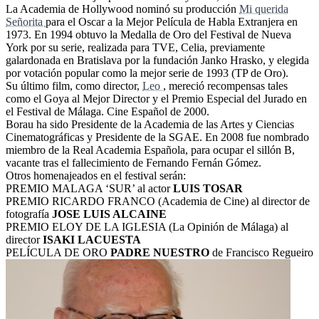
La Academia de Hollywood nominó su producción
Mi querida
Señorita
para el Oscar a la Mejor Película de Habla Extranjera en
1973. En 1994 obtuvo la Medalla de Oro del Festival de Nueva
York por su serie, realizada para TVE, Celia, previamente
galardonada en Bratislava por la fundación Janko Hrasko, y elegida
por votación popular como la mejor serie de 1993 (TP de Oro).
Su último film, como director,
Leo
, mereció recompensas tales
como el Goya al Mejor Director y el Premio Especial del Jurado en
el Festival de Málaga. Cine Español de 2000.
Borau ha sido Presidente de la Academia de las Artes y Ciencias
Cinematográficas y Presidente de la SGAE. En 2008 fue nombrado
miembro de la Real Academia Española, para ocupar el sillón B,
vacante tras el fallecimiento de Fernando Fernán Gómez.
Otros homenajeados en el festival serán:
PREMIO MALAGA ‘SUR’ al actor
LUIS TOSAR
PREMIO RICARDO FRANCO (Academia de Cine) al director de
fotografía
JOSE LUIS ALCAINE
PREMIO ELOY DE LA IGLESIA (La Opinión de Málaga) al
director
ISAKI LACUESTA
PELÍCULA DE ORO
PADRE NUESTRO
de Francisco Regueiro