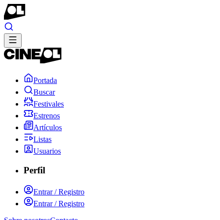
Portada
Buscar
Festivales
Estrenos
Artículos
Listas
Usuarios
Perfil
Entrar / Registro
Entrar / Registro