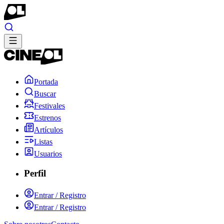
Portada
Buscar
Festivales
Estrenos
Artículos
Listas
Usuarios
Perfil
Entrar / Registro
Entrar / Registro