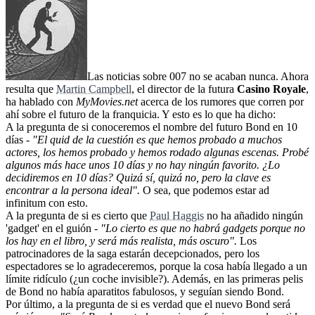
Las noticias sobre 007 no se acaban nunca. Ahora
resulta que
Martin Campbell
, el director de la futura
Casino Royale
,
ha hablado con
MyMovies.net
acerca de los rumores que corren por
ahí sobre el futuro de la franquicia. Y esto es lo que ha dicho:
A la pregunta de si conoceremos el nombre del futuro Bond en 10
días -
"El quid de la cuestión es que hemos probado a muchos
actores, los hemos probado y hemos rodado algunas escenas. Probé
algunos más hace unos 10 días y no hay ningún favorito. ¿Lo
decidiremos en 10 días? Quizá sí, quizá no, pero la clave es
encontrar a la persona ideal".
O sea, que podemos estar ad
infinitum con esto.
A la pregunta de si es cierto que
Paul Haggis
no ha añadido ningún
'gadget' en el guión -
"Lo cierto es que no habrá gadgets porque no
los hay en el libro, y será más realista, más oscuro".
Los
patrocinadores de la saga estarán decepcionados, pero los
espectadores se lo agradeceremos, porque la cosa había llegado a un
límite ridículo (¿un coche invisible?). Además, en las primeras pelis
de Bond no había aparatitos fabulosos, y seguían siendo Bond.
Por último, a la pregunta de si es verdad que el nuevo Bond será