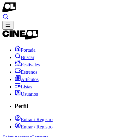
Portada
Buscar
Festivales
Estrenos
Artículos
Listas
Usuarios
Perfil
Entrar / Registro
Entrar / Registro