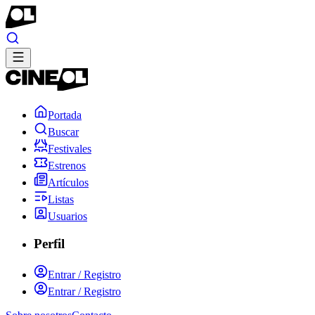
Portada
Buscar
Festivales
Estrenos
Artículos
Listas
Usuarios
Perfil
Entrar / Registro
Entrar / Registro