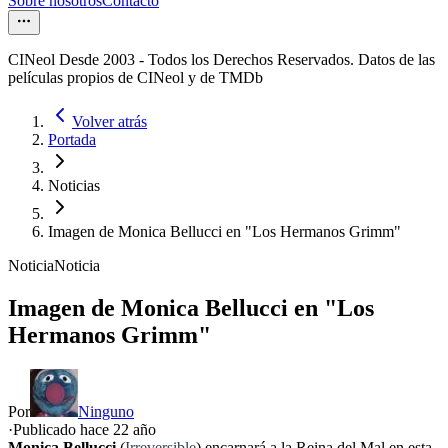
Sobre nosotros
Contacto
CINeol Desde 2003 - Todos los Derechos Reservados. Datos de las
películas propios de CINeol y de TMDb
Volver atrás
Portada
Noticias
Imagen de Monica Bellucci en "Los Hermanos Grimm"
Noticia
Noticia
Imagen de Monica Bellucci en "Los
Hermanos Grimm"
Por
Ninguno
·
Publicado hace
22 año
Monica Bellucci
(
Irreversible
) encarnará a la Reina del Mal en esta