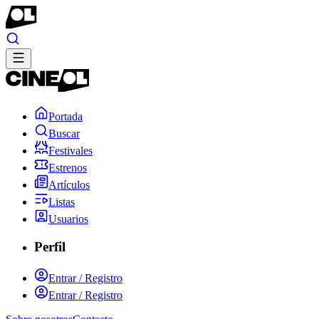
Portada
Buscar
Festivales
Estrenos
Artículos
Listas
Usuarios
Perfil
Entrar / Registro
Entrar / Registro