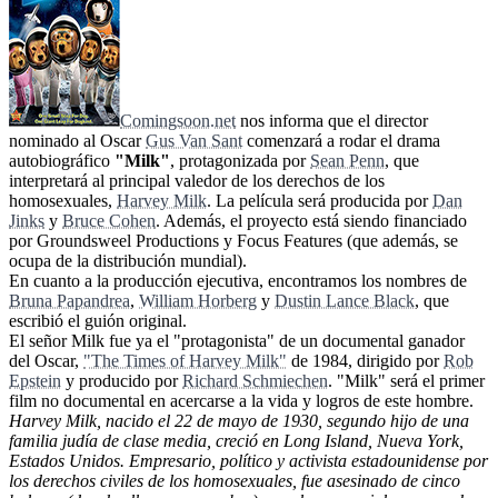
Comingsoon.net
nos informa que el director
nominado al Oscar
Gus Van Sant
comenzará a rodar el drama
autobiográfico
"Milk"
, protagonizada por
Sean Penn
, que
interpretará al principal valedor de los derechos de los
homosexuales,
Harvey Milk
. La película será producida por
Dan
Jinks
y
Bruce Cohen
. Además, el proyecto está siendo financiado
por Groundsweel Productions y Focus Features (que además, se
ocupa de la distribución mundial).
En cuanto a la producción ejecutiva, encontramos los nombres de
Bruna Papandrea
,
William Horberg
y
Dustin Lance Black
, que
escribió el guión original.
El señor Milk fue ya el "protagonista" de un documental ganador
del Oscar,
"The Times of Harvey Milk"
de 1984, dirigido por
Rob
Epstein
y producido por
Richard Schmiechen
. "Milk" será el primer
film no documental en acercarse a la vida y logros de este hombre.
Harvey Milk, nacido el 22 de mayo de 1930, segundo hijo de una
familia judía de clase media, creció en Long Island, Nueva York,
Estados Unidos. Empresario, político y activista estadounidense por
los derechos civiles de los homosexuales, fue asesinado de cinco