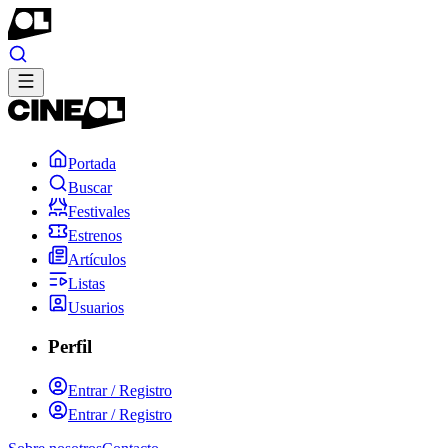
Portada
Buscar
Festivales
Estrenos
Artículos
Listas
Usuarios
Perfil
Entrar / Registro
Entrar / Registro