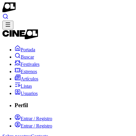
Portada
Buscar
Festivales
Estrenos
Artículos
Listas
Usuarios
Perfil
Entrar / Registro
Entrar / Registro