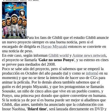
Para los fans de Ghibli que el estudio Ghibli anuncie
un nuevo proyecto siempre es una buena noticia, pero si el
encargado de dirigirla es
Hayao Miyazaki
entonces se convierte en
una noticia de peso.
En este caso, según informan
Ghibli world
y
Anime news network
,
el proyecto se llamaría '
Gake no ueno Ponyo
', y su estreno en cines
se prevee para mediados del 2008.
Poco se sabe aún del proyecto, pero sí sabemos que se empezó la
producción en Octubre del año pasado (tal y como se
informó
en su
momento) y que no se tiene la intención de hacer uso de CGs para
animar la película. Por lo demás ahora también sabemos que el
guión es del propio Miyazaki, y que los protagonistas se llamarán
Sousuke, un niño de cinco años que vive en un pueblo costero, y
Ponyo, una princesa pez dorado que quiere convertirse en humana.
Si la noticia ya de por sí es buena puede ser mejor si añadimos que
Ghibli, días antes, también ha anunciado que la colaboración con
Inoue Naohisa, '
Iblard time
', será lanzada directamente en DVD y