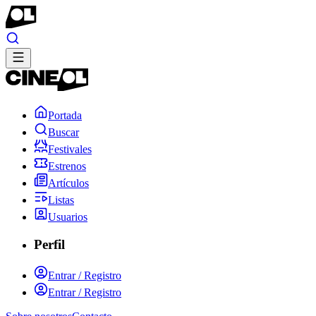
Portada
Buscar
Festivales
Estrenos
Artículos
Listas
Usuarios
Perfil
Entrar / Registro
Entrar / Registro