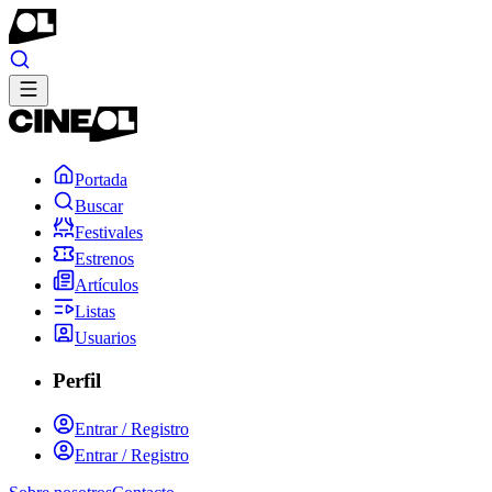
Portada
Buscar
Festivales
Estrenos
Artículos
Listas
Usuarios
Perfil
Entrar / Registro
Entrar / Registro