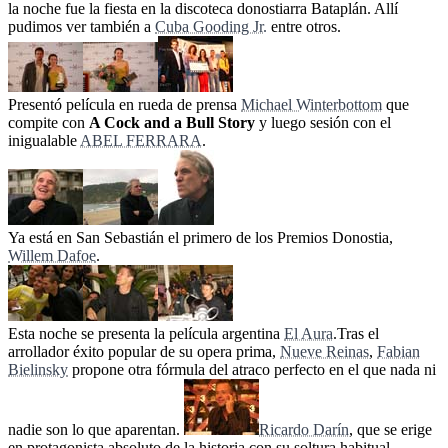
la noche fue la fiesta en la discoteca donostiarra Bataplán. Allí
pudimos ver también a
Cuba Gooding Jr.
entre otros.
Presentó película en rueda de prensa
Michael Winterbottom
que
compite con
A Cock and a Bull Story
y luego sesión con el
inigualable
ABEL FERRARA
.
Ya está en San Sebastián el primero de los Premios Donostia,
Willem Dafoe
.
Esta noche se presenta la película argentina
El Aura
.Tras el
arrollador éxito popular de su opera prima,
Nueve Reinas
,
Fabian
Bielinsky
propone otra fórmula del atraco perfecto en el que nada ni
nadie son lo que aparentan.
Ricardo Darín
, que se erige
en protagonista absoluto de la historia con su soltura habitual,