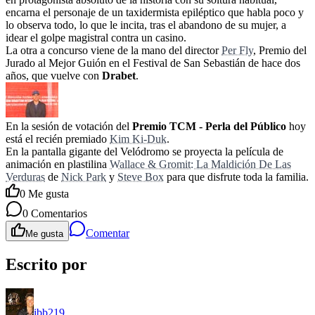
encarna el personaje de un taxidermista epiléptico que habla poco y
lo observa todo, lo que le incita, tras el abandono de su mujer, a
idear el golpe magistral contra un casino.
La otra a concurso viene de la mano del director
Per Fly
, Premio del
Jurado al Mejor Guión en el Festival de San Sebastián de hace dos
años, que vuelve con
Drabet
.
En la sesión de votación del
Premio TCM - Perla del Público
hoy
está el recién premiado
Kim Ki-Duk
.
En la pantalla gigante del Velódromo se proyecta la película de
animación en plastilina
Wallace & Gromit: La Maldición De Las
Verduras
de
Nick Park
y
Steve Box
para que disfrute toda la familia.
0
Me gusta
0
Comentarios
Comentar
Me gusta
Escrito por
ibb219