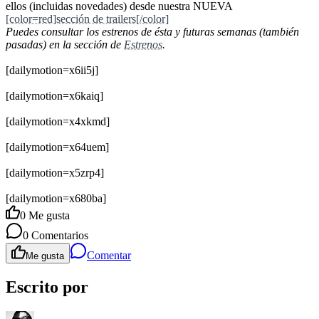
ellos (incluidas novedades) desde nuestra NUEVA
[color=red]sección de trailers[/color]
Puedes consultar los estrenos de ésta y futuras semanas (también
pasadas) en la sección de
Estrenos
.
[dailymotion=x6ii5j]
[dailymotion=x6kaiq]
[dailymotion=x4xkmd]
[dailymotion=x64uem]
[dailymotion=x5zrp4]
[dailymotion=x680ba]
0
Me gusta
0
Comentarios
Comentar
Me gusta
Escrito por