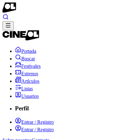
Portada
Buscar
Festivales
Estrenos
Artículos
Listas
Usuarios
Perfil
Entrar / Registro
Entrar / Registro