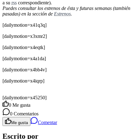
a su
rss
correspondiente).
Puedes consultar los estrenos de ésta y futuras semanas (también
pasadas) en la sección de
Estrenos
.
[dailymotion=x41q3q]
[dailymotion=x3xmr2]
[dailymotion=x4eqtk]
[dailymotion=x4a1da]
[dailymotion=x4bb4v]
[dailymotion=x4iqrp]
[dailymotion=x45250]
0
Me gusta
0
Comentarios
Comentar
Me gusta
Escrito por