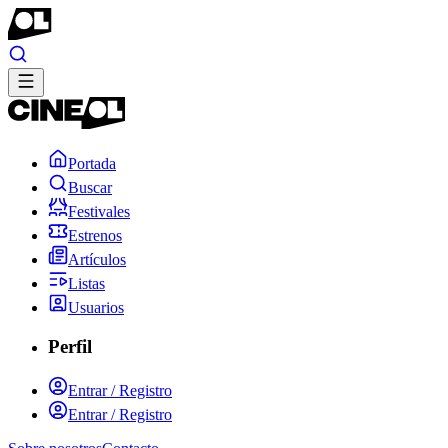
Portada
Buscar
Festivales
Estrenos
Artículos
Listas
Usuarios
Perfil
Entrar / Registro
Entrar / Registro