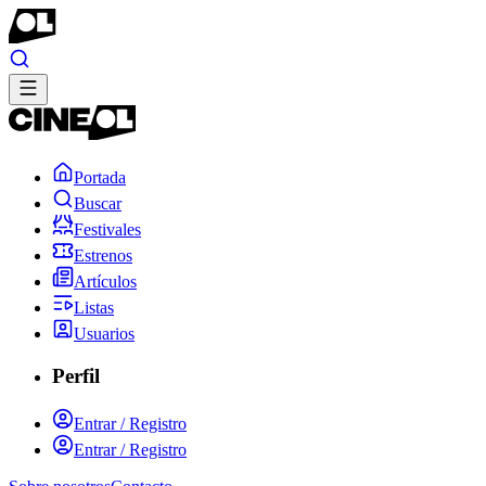
Portada
Buscar
Festivales
Estrenos
Artículos
Listas
Usuarios
Perfil
Entrar / Registro
Entrar / Registro