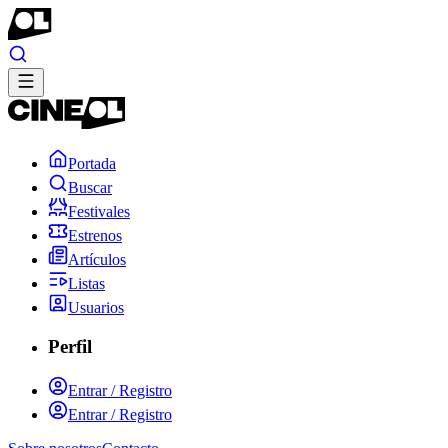
Portada
Buscar
Festivales
Estrenos
Artículos
Listas
Usuarios
Perfil
Entrar / Registro
Entrar / Registro