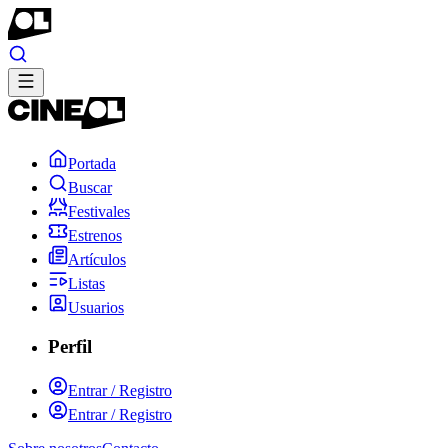
Portada
Buscar
Festivales
Estrenos
Artículos
Listas
Usuarios
Perfil
Entrar / Registro
Entrar / Registro