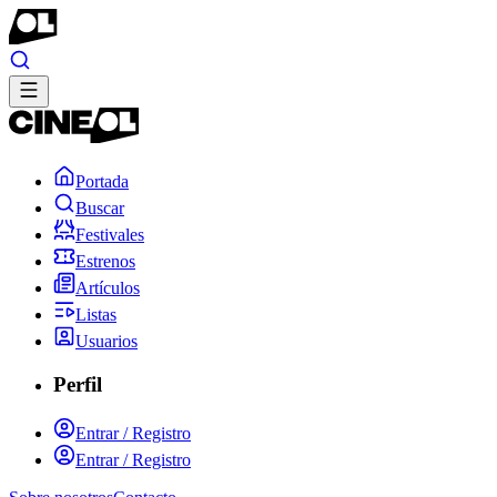
Portada
Buscar
Festivales
Estrenos
Artículos
Listas
Usuarios
Perfil
Entrar / Registro
Entrar / Registro