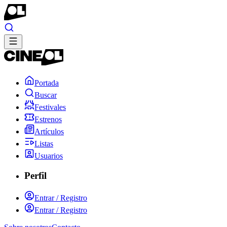
Portada
Buscar
Festivales
Estrenos
Artículos
Listas
Usuarios
Perfil
Entrar / Registro
Entrar / Registro