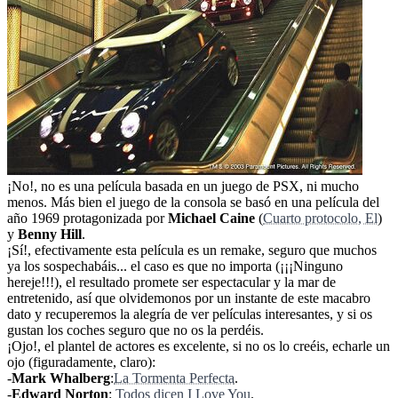
¡No!, no es una película basada en un juego de PSX, ni mucho
menos. Más bien el juego de la consola se basó en una película del
año 1969 protagonizada por
Michael Caine
(
Cuarto protocolo, El
)
y
Benny Hill
.
¡Sí!, efectivamente esta película es un remake, seguro que muchos
ya los sospechabáis... el caso es que no importa (¡¡¡Ninguno
hereje!!!), el resultado promete ser espectacular y la mar de
entretenido, así que olvidemonos por un instante de este macabro
dato y recuperemos la alegría de ver películas interesantes, y si os
gustan los coches seguro que no os la perdéis.
¡Ojo!, el plantel de actores es excelente, si no os lo creéis, echarle un
ojo (figuradamente, claro):
-
Mark Whalberg
:
La Tormenta Perfecta
.
-
Edward Norton
:
Todos dicen I Love You
.