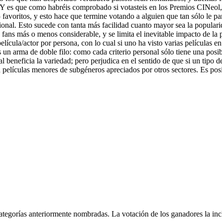
 Y es que como habréis comprobado si votasteis en los Premios CINeol,
 favoritos, y esto hace que termine votando a alguien que tan sólo le 
nal. Esto sucede con tanta más facilidad cuanto mayor sea la popularid
fans más o menos considerable, y se limita el inevitable impacto de la 
lícula/actor por persona, con lo cual si uno ha visto varias películas
 un arma de doble filo: como cada criterio personal sólo tiene una posi
ual beneficia la variedad; pero perjudica en el sentido de que si un tip
e a películas menores de subgéneros apreciados por otros sectores. Es pos
ategorías anteriormente nombradas. La votación de los ganadores la in