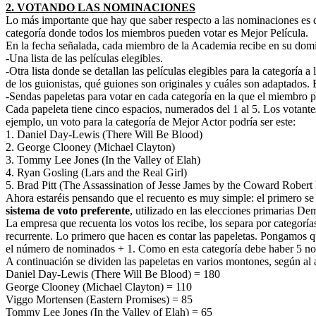
2. VOTANDO LAS NOMINACIONES
Lo más importante que hay que saber respecto a las nominaciones es que 
categoría donde todos los miembros pueden votar es Mejor Película.
En la fecha señalada, cada miembro de la Academia recibe en su domic
-Una lista de las películas elegibles.
-Otra lista donde se detallan las películas elegibles para la categoría a
de los guionistas, qué guiones son originales y cuáles son adaptados. 
-Sendas papeletas para votar en cada categoría en la que el miembro 
Cada papeleta tiene cinco espacios, numerados del 1 al 5. Los votante
ejemplo, un voto para la categoría de Mejor Actor podría ser este:
1. Daniel Day-Lewis (There Will Be Blood)
2. George Clooney (Michael Clayton)
3. Tommy Lee Jones (In the Valley of Elah)
4. Ryan Gosling (Lars and the Real Girl)
5. Brad Pitt (The Assassination of Jesse James by the Coward Robert
Ahora estaréis pensando que el recuento es muy simple: el primero se 
sistema de voto preferente
, utilizado en las elecciones primarias De
La empresa que recuenta los votos los recibe, los separa por categorí
recurrente. Lo primero que hacen es contar las papeletas. Pongamos q
el número de nominados + 1. Como en esta categoría debe haber 5 nomi
A continuación se dividen las papeletas en varios montones, según al
Daniel Day-Lewis (There Will Be Blood) = 180
George Clooney (Michael Clayton) = 110
Viggo Mortensen (Eastern Promises) = 85
Tommy Lee Jones (In the Valley of Elah) = 65