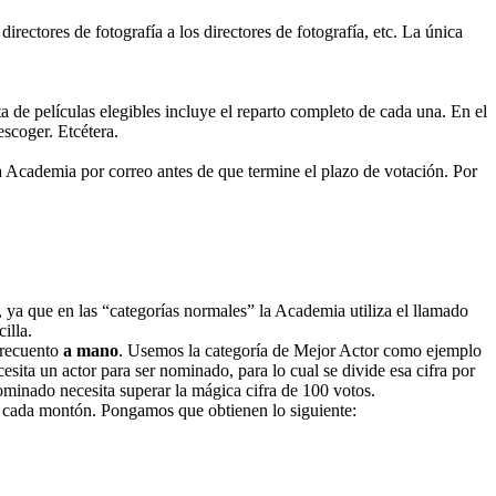
rectores de fotografía a los directores de fotografía, etc. La única
ista de películas elegibles incluye el reparto completo de cada una. En el
escoger. Etcétera.
la Academia por correo antes de que termine el plazo de votación. Por
 ya que en las “categorías normales” la Academia utiliza el llamado
illa.
l recuento
a mano
. Usemos la categoría de Mejor Actor como ejemplo
ita un actor para ser nominado, para lo cual se divide esa cifra por
minado necesita superar la mágica cifra de 100 votos.
en cada montón. Pongamos que obtienen lo siguiente: