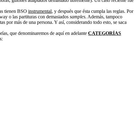
 obras, guiones adaptados demasiado libremente). Un caso reciente fue
ulas tienen BSO
instrumental
, y después que ésta cumpla las reglas. Por
dway o las partituras con demasiados
samples
. Además, tampoco
tas por más de una persona. Y así, considerando todo esto, se saca
gorías, que denominaremos de aquí en adelante
CATEGORÍAS
s: