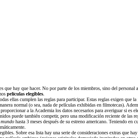
es que hay que hacer. No por parte de los miembros, sino del personal
emos
películas elegibles
.
das ellas cumplen las reglas para participar. Estas reglas exigen que l
manera normal (o sea, nada de películas exhibidas en filmotecas). Ad
proporcionar a la Academia los datos necesarios para averiguar si es el
nidos puede también competir, pero una modificación reciente de las regl
l mundo
hasta 3 meses después de su estreno americano. Teniendo en cue
tomáticamente.
legibles. Sobre esa lista hay una serie de consideraciones extras que ha