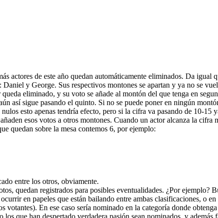
emás actores de este año quedan automáticamente eliminados. Da igual q
 Daniel y George. Sus respectivos montones se apartan y ya no se vuelv
queda eliminado, y su voto se añade al montón del que tenga en segund
si aún así sigue pasando el quinto. Si no se puede poner en ningún montó
ulos esto apenas tendría efecto, pero si la cifra va pasando de 10-15 y
 añaden esos votos a otros montones. Cuando un actor alcanza la cifra 
ue quedan sobre la mesa contemos 6, por ejemplo:
cado entre los otros, obviamente.
tos, quedan registrados para posibles eventualidades. ¿Por ejemplo? Bu
rrir en papeles que están bailando entre ambas clasificaciones, o en 
 votantes). En ese caso sería nominado en la categoría donde obtenga m
lo los que han despertado verdadera pasión sean nominados, y además fac