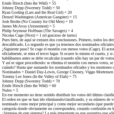
Emile Hirsch (Into the Wild) = 55
Johnny Depp (Sweeney Todd) = 50
Ryan Gosling (Lars and the Real Girl) = 20
Denzel Washington (American Gangster) = 15
Josh Brolin (No Country for Old Men) = 10
James McAvoy (Atonement) = 5
Philip Seymour Hoffman (The Savages) = 4
Nicolas Cage (Next) = 1 (el gracioso de turno)
Pues bien, de aquí se extraen dos conclusiones. Primero, todos los d
descalificado. Lo segundo es que ya tenemos dos nominados oficiales:
¿Siguiente paso? Se coge el montón con menos votos (Cage). El actor 
oficialmente, se mira el tercer lugar. Si ocurre lo mismo el cuarto, y 
hablábamos antes se debe recalcular (cuando sólo hay un par de votos n
Y así se sigue procediendo: se elimina el montón con menos votos, se
cuándo? Hasta que sumando los nominados oficiales y los montones q
Nominados = Daniel Day-Lewis, George Clooney, Viggo Mortensen
Tommy Lee Jones (In the Valley of Elah) = 75
Johnny Depp (Sweeney Todd) = 70
Emile Hirsch (Into the Wild) = 60
Nulos = 5
En ese momento no tiene sentido distribuir los votos del último clasifi
El orden en que se han ido eliminando/clasificando, y su número de vo
nominado como mejor principal y como mejor secundario (que puede ocu
categoría donde obviamente no corresponden, creando confusión en los
¿Ventajas de este sistema? La más importante es que garantiza que só