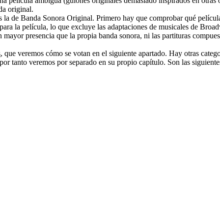
guna película ambigua (guiones originales demasiado inspirados en otras
da original.
 es la de Banda Sonora Original. Primero hay que comprobar qué pelíc
para la película, lo que excluye las adaptaciones de musicales de Broa
en mayor presencia que la propia banda sonora, ni las partituras compues
s
, que veremos cómo se votan en el siguiente apartado. Hay otras cate
 por tanto veremos por separado en su propio capítulo. Son las siguiente