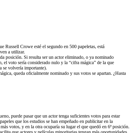
ue Russell Crowe esté el segundo en 500 papeletas, está
en a utilizar.
a posición. Si resulta ser un actor eliminado, o ya nominado
n, el voto sería considerado nulo y la “cifra mágica” de la que
a se volvería importante).
mágica, queda oficialmente nominado y sus votos se apartan. ¿Hasta
eno, puede pasar que un actor tenga suficientes votos para estar
papeles que los estudios se han empeñado en publicitar en la
ás votos, y en la otra ocuparía su lugar el que quedó en 6ª posición.
ilita que actores y películas minoritarias tengan más oportunidades