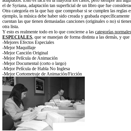
adaptados. Esto es fácil en la mayoría los casos, pero siempre ahí al
el de Syriana, adaptación tan superficial de un libro que fue considera
Otra categoría en la que hay que comprobar si se cumplen las reglas
ejemplo, la música debe haber sido creada y grabada específicamente 
cuentan las que tienen demasiadas canciones (originales o no) si tien
otra lista.
Y esto es realmente todo en lo que concierne a las
categorías normale
ESPECIALES
, que se manejan de forma distinta a las demás, y que
-Mejores Efectos Especiales
-Mejor Maquillaje
-Mejor Canción Original
-Mejor Película de Animación
-Mejor Documental (corto o largo)
-Mejor Película de Habla No Inglesa
-Mejor Cortometraje de Animación/Ficción