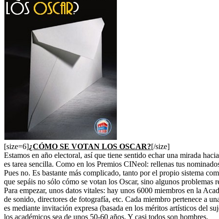
[size=6]
¿CÓMO SE VOTAN LOS OSCAR?
[/size]
Estamos en año electoral, así que tiene sentido echar una mirada haci
es tarea sencilla. Como en los Premios CINeol: rellenas tus nominados
Pues no. Es bastante más complicado, tanto por el propio sistema como
que sepáis no sólo cómo se votan los Oscar, sino algunos problemas re
Para empezar, unos datos vitales: hay unos 6000 miembros en la Academ
de sonido, directores de fotografía, etc. Cada miembro pertenece a u
es mediante invitación expresa (basada en los méritos artísticos del s
los académicos sea de unos 50-60 años. Y casi todos son hombres.