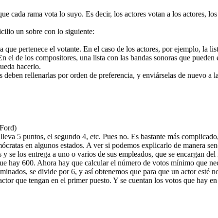
cada rama vota lo suyo. Es decir, los actores votan a los actores, los di
ilio un sobre con lo siguiente:
 la que pertenece el votante. En el caso de los actores, por ejemplo, la l
En el de los compositores, una lista con las bandas sonoras que pueden 
pueda hacerlo.
s deben rellenarlas por orden de preferencia, y enviárselas de nuevo a 
 Ford)
lleva 5 puntos, el segundo 4, etc. Pues no. Es bastante más complicado,
mócratas en algunos estados. A ver si podemos explicarlo de manera senc
as y se los entrega a uno o varios de sus empleados, que se encargan de
ue hay 600. Ahora hay que calcular el número de votos mínimo que neces
nados, se divide por 6, y así obtenemos que para que un actor esté no
 actor que tengan en el primer puesto. Y se cuentan los votos que hay 