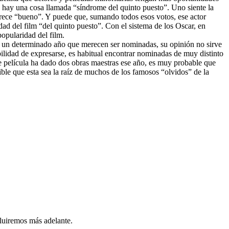
 hay una cosa llamada “síndrome del quinto puesto”. Uno siente la
parece “bueno”. Y puede que, sumando todos esos votos, ese actor
ad del film “del quinto puesto”. Con el sistema de los Oscar, en
popularidad del film.
 en un determinado año que merecen ser nominadas, su opinión no sirve
bilidad de expresarse, es habitual encontrar nominadas de muy distinto
o de película ha dado dos obras maestras ese año, es muy probable que
ible que esta sea la raíz de muchos de los famosos “olvidos” de la
cluiremos más adelante.