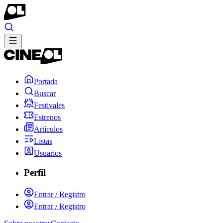
Portada
Buscar
Festivales
Estrenos
Artículos
Listas
Usuarios
Perfil
Entrar / Registro
Entrar / Registro