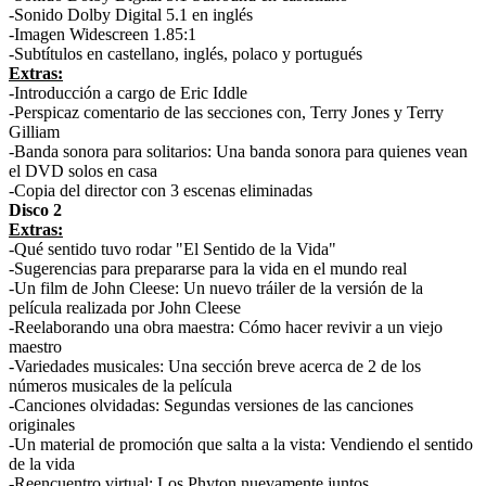
-Sonido Dolby Digital 5.1 en inglés
-Imagen Widescreen 1.85:1
-Subtítulos en castellano, inglés, polaco y portugués
Extras:
-Introducción a cargo de Eric Iddle
-Perspicaz comentario de las secciones con, Terry Jones y Terry
Gilliam
-Banda sonora para solitarios: Una banda sonora para quienes vean
el DVD solos en casa
-Copia del director con 3 escenas eliminadas
Disco 2
Extras:
-Qué sentido tuvo rodar "El Sentido de la Vida"
-Sugerencias para prepararse para la vida en el mundo real
-Un film de John Cleese: Un nuevo tráiler de la versión de la
película realizada por John Cleese
-Reelaborando una obra maestra: Cómo hacer revivir a un viejo
maestro
-Variedades musicales: Una sección breve acerca de 2 de los
números musicales de la película
-Canciones olvidadas: Segundas versiones de las canciones
originales
-Un material de promoción que salta a la vista: Vendiendo el sentido
de la vida
-Reencuentro virtual: Los Phyton nuevamente juntos