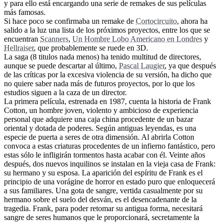
y para ello está encargando una serie de remakes de sus películas
más famosas.
Si hace poco se confirmaba un remake de
Cortocircuito
, ahora ha
salido a la luz una lista de los próximos proyectos, entre los que se
encuentran
Scanners
,
Un Hombre Lobo Americano en Londres
y
Hellraiser
, que probablemente se ruede en 3D.
La saga (8 titulos nada menos) ha tenido multitud de directores,
aunque se puede descartar al último,
Pascal Laugier
, ya que después
de las críticas por la excesiva violencia de su versión, ha dicho que
no quiere saber nada más de futuros proyectos, por lo que los
estudios siguen a la caza de un director.
La primera película, estrenada en 1987, cuenta la historia de Frank
Cotton, un hombre joven, violento y ambicioso de experiencia
personal que adquiere una caja china procedente de un bazar
oriental y dotada de poderes. Según antiguas leyendas, es una
especie de puerta a seres de otra dimensión. Al abrirla Cotton
convoca a estas criaturas procedentes de un infierno fantástico, pero
estas sólo le infligirán tormentos hasta acabar con él. Veinte años
después, dos nuevos inquilinos se instalan en la vieja casa de Frank:
su hermano y su esposa. La aparición del espíritu de Frank es el
principio de una vorágine de horror en estado puro que enloquecerá
a sus familiares. Una gota de sangre, vertida casualmente por su
hermano sobre el suelo del desván, es el desencadenante de la
tragedia. Frank, para poder retomar su antigua forma, necesitará
sangre de seres humanos que le proporcionará, secretamente la