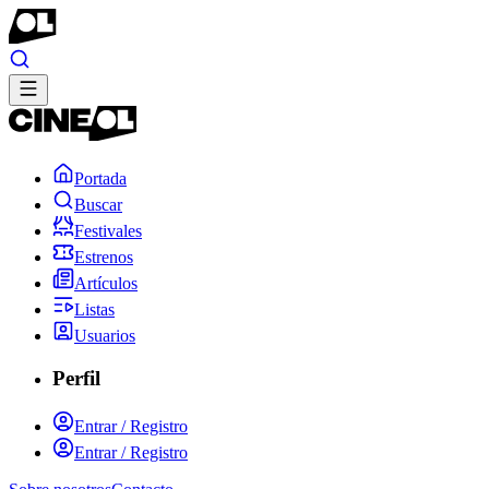
Portada
Buscar
Festivales
Estrenos
Artículos
Listas
Usuarios
Perfil
Entrar / Registro
Entrar / Registro