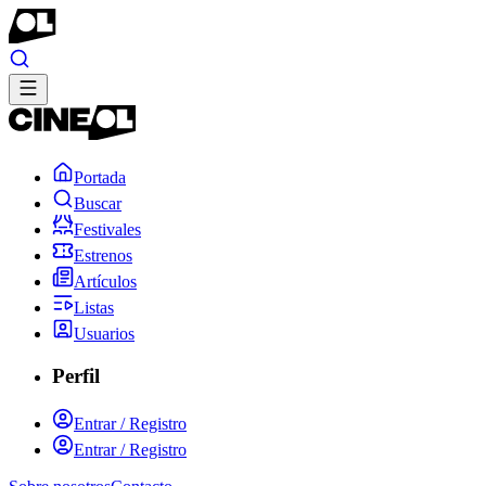
Portada
Buscar
Festivales
Estrenos
Artículos
Listas
Usuarios
Perfil
Entrar / Registro
Entrar / Registro