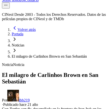
Sobre nosotros
Contacto
CINeol Desde 2003 - Todos los Derechos Reservados. Datos de las
películas propios de CINeol y de TMDb
Volver atrás
Portada
Noticias
El milagro de Carlinhos Brown en San Sebastián
Noticia
Noticia
El milagro de Carlinhos Brown en San
Sebastián
Por
ibb219
·
Publicado hace
21 año
Con
Turtles can fly
, desarrollada en la frontera de Iran-Irak en las