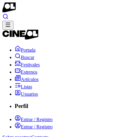
Portada
Buscar
Festivales
Estrenos
Artículos
Listas
Usuarios
Perfil
Entrar / Registro
Entrar / Registro