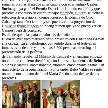
semanas previas al ataque americano y con el argentino
Carlos
Sorín
, que ya ganó el Premio Especial del Jurado en 2002 y que
presenta a concurso su cuarto trabajo:
Bombón, el perro
se cierra la
selección de este año en competición por la Concha de Oro.
Zabaltegi también cierra hoy sus puertas con la proyección de
House of flying daggers
de Zhang Yimou que ya se puedo ver en
Cannes fuera de concurso.
Es día de quinielas para el palmarés de mañana.
El día de ayer tuvo marcado ritmo brasileiro con
Carlinhos Brown
a la cabeza. En el velódromo, convertido durante el festival en
inmensa sala de cine y antes unas 3.500 personas, tuvo lugar la
presentación de la película
de
Fernando Trueba
:
El Milagro de Candeal
y al terminar empezó
un vibrante concierto (benéfico) con la presencia además de
Bebo
Valdés
y Mateus. Impresionante, vibrante, emocionante a ratos. Un
gran acierto de la organización. Por la tarde, Bebo Valdés se sentó
un momento al piano del hotel Maria Cristina para deleite de los
presentes.