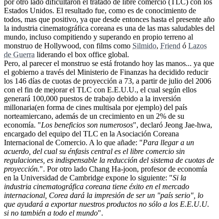
por otro lado dificultaron el tratado de libre comercio (TLC) con los
Estados Unidos. El resultado fue, como es de conocimiento de
todos, mas que positivo, ya que desde entonces hasta el presente año
la industria cinematográfica coreana es una de las mas saludables del
mundo, incluso compitiendo y superando en propio terreno al
monstruo de Hollywood, con films como
Silmido
,
Friend
ó
Lazos
de Guerra
liderando el box office global.
Pero, al parecer el monstruo se está frotando hoy las manos... ya que
el gobierno a través del Ministerio de Finanzas ha decidido reducir
los 146 días de cuotas de proyección a 73, a partir de julio del 2006
con el fin de mejorar el TLC con E.E.U.U., el cual según ellos
generará 100,000 puestos de trabajo debido a la inversión
millonaria(en forma de cines multisala por ejemplo) del país
norteamiercano, además de un crecimiento en un 2% de su
economía. "
Los beneficios son numerosos
", declaró Jeong Jae-hwa,
encargado del equipo del TLC en la Asociación Coreana
Internacional de Comercio. A lo que añade: "
Para llegar a un
acuerdo, del cual su énfasis central es el libre comercio sin
regulaciones, es indispensable la reducción del sistema de cuotas de
proyección.
". Por otro lado Chang Ha-joon, profesor de economía
en la Universidad de Cambridge expone lo siguiente: "
Si la
industria cinematográfica coreana tiene éxito en el mercado
internacional, Corea dará la impresión de ser un "país serio", lo
que ayudará a exportar nuestros productos no sólo a los E.E.U.U.
si no también a todo el mundo
".