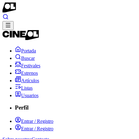
Portada
Buscar
Festivales
Estrenos
Artículos
Listas
Usuarios
Perfil
Entrar / Registro
Entrar / Registro