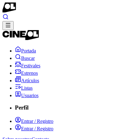
Portada
Buscar
Festivales
Estrenos
Artículos
Listas
Usuarios
Perfil
Entrar / Registro
Entrar / Registro