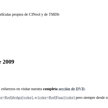
películas propios de CINeol y de TMDb
e 2009
esfuerzos en visitar nuestra
completa
sección de DVD
.
lor=Red]dvdgo[/color]
, o
[color=Red]Fnac[/color]
pero siempre desde nu