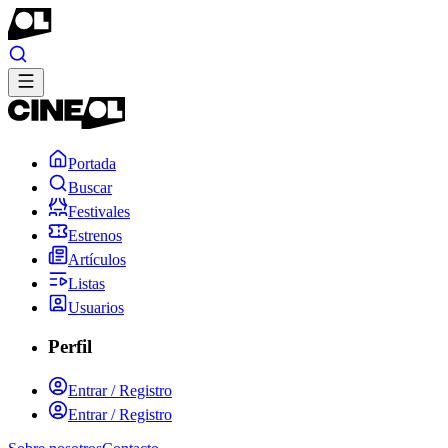
Portada
Buscar
Festivales
Estrenos
Artículos
Listas
Usuarios
Perfil
Entrar / Registro
Entrar / Registro