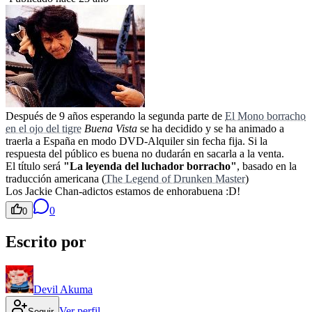
Después de 9 años esperando la segunda parte de
El Mono borracho
en el ojo del tigre
Buena Vista
se ha decidido y se ha animado a
traerla a España en modo DVD-Alquiler sin fecha fija. Si la
respuesta del público es buena no dudarán en sacarla a la venta.
El título será
"La leyenda del luchador borracho"
, basado en la
traducción americana (
The Legend of Drunken Master
)
Los Jackie Chan-adictos estamos de enhorabuena :D!
0
0
Escrito por
Devil Akuma
Ver perfil
Seguir