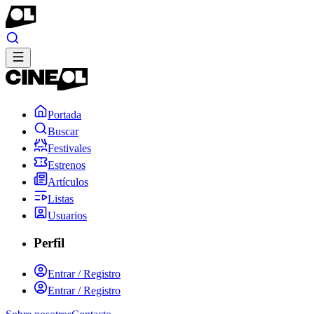
Portada
Buscar
Festivales
Estrenos
Artículos
Listas
Usuarios
Perfil
Entrar / Registro
Entrar / Registro