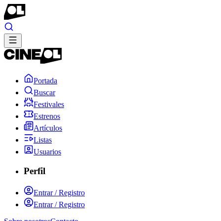
Portada
Buscar
Festivales
Estrenos
Artículos
Listas
Usuarios
Perfil
Entrar / Registro
Entrar / Registro