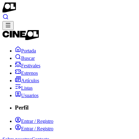
Portada
Buscar
Festivales
Estrenos
Artículos
Listas
Usuarios
Perfil
Entrar / Registro
Entrar / Registro