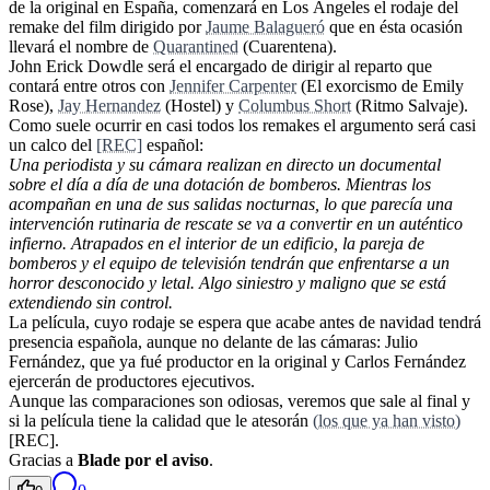
de la original en España, comenzará en Los Ángeles el rodaje del
remake del film dirigido por
Jaume Balagueró
que en ésta ocasión
llevará el nombre de
Quarantined
(Cuarentena).
John Erick Dowdle será el encargado de dirigir al reparto que
contará entre otros con
Jennifer Carpenter
(El exorcismo de Emily
Rose),
Jay Hernandez
(Hostel) y
Columbus Short
(Ritmo Salvaje).
Como suele ocurrir en casi todos los remakes el argumento será casi
un calco del
[REC]
español:
Una periodista y su cámara realizan en directo un documental
sobre el día a día de una dotación de bomberos. Mientras los
acompañan en una de sus salidas nocturnas, lo que parecía una
intervención rutinaria de rescate se va a convertir en un auténtico
infierno. Atrapados en el interior de un edificio, la pareja de
bomberos y el equipo de televisión tendrán que enfrentarse a un
horror desconocido y letal. Algo siniestro y maligno que se está
extendiendo sin control.
La película, cuyo rodaje se espera que acabe antes de navidad tendrá
presencia española, aunque no delante de las cámaras: Julio
Fernández, que ya fué productor en la original y Carlos Fernández
ejercerán de productores ejecutivos.
Aunque las comparaciones son odiosas, veremos que sale al final y
si la película tiene la calidad que le atesorán
(los que ya han visto)
[REC].
Gracias a
Blade por el aviso
.