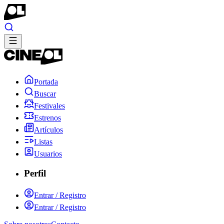
Portada
Buscar
Festivales
Estrenos
Artículos
Listas
Usuarios
Perfil
Entrar / Registro
Entrar / Registro