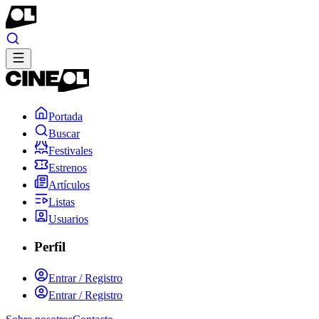
Portada
Buscar
Festivales
Estrenos
Artículos
Listas
Usuarios
Perfil
Entrar / Registro
Entrar / Registro