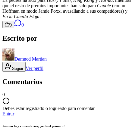
La pedrea ha sido para
Harry Potter, King Kong
y
Narnia
, mientras
que el resto de premios importantes han sido para
Capote
(con un
Hoffman en modo Jamie Foxx, avasallando a sus competidores) y
En la Cuerda Floja
.
0
0
Escrito por
Damned Martian
Ver perfil
Seguir
Comentarios
0
Debes estar registrado o logueado para comentar
Entrar
Aún no hay comentarios, ¡sé tú el primero!