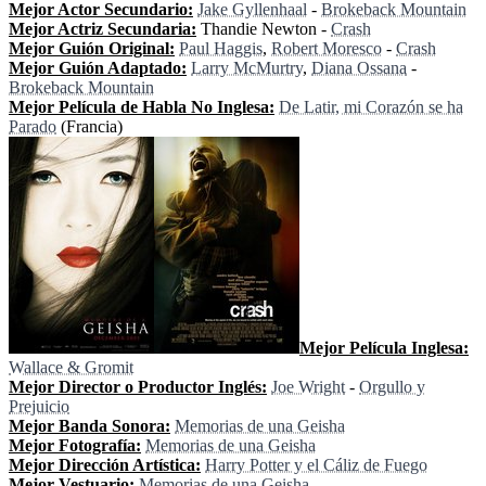
Mejor Actor Secundario:
Jake Gyllenhaal
-
Brokeback Mountain
Mejor Actriz Secundaria:
Thandie Newton -
Crash
Mejor Guión Original:
Paul Haggis
,
Robert Moresco
-
Crash
Mejor Guión Adaptado:
Larry McMurtry
,
Diana Ossana
-
Brokeback Mountain
Mejor Película de Habla No Inglesa:
De Latir, mi Corazón se ha
Parado
(Francia)
Mejor Película Inglesa:
Wallace & Gromit
Mejor Director o Productor Inglés:
Joe Wright
-
Orgullo y
Prejuicio
Mejor Banda Sonora:
Memorias de una Geisha
Mejor Fotografía:
Memorias de una Geisha
Mejor Dirección Artística:
Harry Potter y el Cáliz de Fuego
Mejor Vestuario:
Memorias de una Geisha