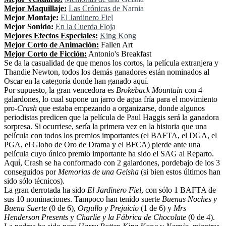
Mejor Maquillaje:
Las Crónicas de Narnia
Mejor Montaje:
El Jardinero Fiel
Mejor Sonido:
En la Cuerda Floja
Mejores Efectos Especiales:
King Kong
Mejor Corto de Animación:
Fallen Art
Mejor Corto de Ficción:
Antonio's Breakfast
Se da la casualidad de que menos los cortos, la película extranjera y
Thandie Newton, todos los demás ganadores están nominados al
Oscar en la categoría donde han ganado aquí.
Por supuesto, la gran vencedora es
Brokeback Mountain
con 4
galardones, lo cual supone un jarro de agua fría para el movimiento
pro-
Crash
que estaba empezando a organizarse, donde algunos
periodistas predicen que la película de Paul Haggis será la ganadora
sorpresa. Si ocurriese, sería la primera vez en la historia que una
película con todos los premios importantes (el BAFTA, el DGA, el
PGA, el Globo de Oro de Drama y el BFCA) pierde ante una
película cuyo único premio importante ha sido el SAG al Reparto.
Aquí, Crash se ha conformado con 2 galardones, pordebajo de los 3
conseguidos por
Memorias de una Geisha
(si bien estos últimos han
sido sólo técnicos).
La gran derrotada ha sido
El Jardinero Fiel
, con sólo 1 BAFTA de
sus 10 nominaciones. Tampoco han tenido suerte
Buenas Noches y
Buena Suerte
(0 de 6),
Orgullo y Prejuicio
(1 de 6) y
Mrs
Henderson Presents
y
Charlie y la Fábrica de Chocolate
(0 de 4).