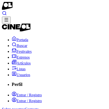
Portada
Buscar
Festivales
Estrenos
Artículos
Listas
Usuarios
Perfil
Entrar / Registro
Entrar / Registro