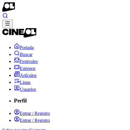
Portada
Buscar
Festivales
Estrenos
Artículos
Listas
Usuarios
Perfil
Entrar / Registro
Entrar / Registro