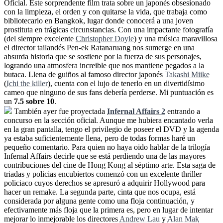
Oficial. Este sorprendente film trata sobre un japonés obsesionado
con la limpieza, el orden y con quitarse la vida, que trabaja como
bibliotecario en Bangkok, lugar donde conocerá a una joven
prostituta en trágicas circunstancias. Con una impactante fotografía
(del siempre excelente
Christopher Doyle
) y una música maravillosa
el director tailandés Pen-ek Ratanaruang nos sumerge en una
absurda historia que se sostiene por la fuerza de sus personajes,
logrando una atmosfera increible que nos mantiene pegados a la
butaca. Llena de guiños al famoso director japonés
Takashi Miike
(
Ichi the killer
), cuenta con el lujo de tenerlo en un divertidísimo
cameo que ninguno de sus fans debería perderse. Mi puntuación es
un
7.5 sobre 10
.
También ayer fue proyectada
Infernal Affairs 2
entrando a
concurso en la sección oficial. Aunque me hubiera encantado verla
en la gran pantalla, tengo el privilegio de poseer el DVD y la agenda
ya estaba suficientemente llena, pero de todas formas haré un
pequeño comentario. Para quien no haya oido hablar de la trilogía
Infernal Affairs decirle que se está perdiendo una de las mayores
contribuciones del cine de Hong Kong al séptimo arte. Esta saga de
triadas y policias encubiertos comenzó con un excelente thriller
policiaco cuyos derechos se apresuró a adquirir Hollywood para
hacer un remake. La segunda parte, cinta que nos ocupa, está
considerada por alguna gente como una floja continuación, y
efectivamente más floja que la primera es, pero en lugar de intentar
mejorar lo inmejorable los directores
Andrew Lau
y
Alan Mak