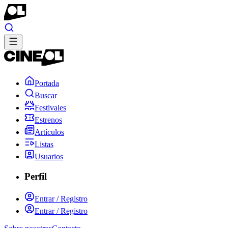
Portada
Buscar
Festivales
Estrenos
Artículos
Listas
Usuarios
Perfil
Entrar / Registro
Entrar / Registro