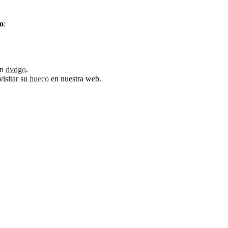
o
:
en
dvdgo
.
visitar su
hueco
en nuestra web.