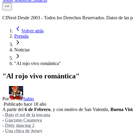
Sobre nosotros
Contacto
CINeol Desde 2003 - Todos los Derechos Reservados. Datos de las 
Volver atrás
Portada
Noticias
"Al rojo vivo romántica"
"Al rojo vivo romántica"
Por
Sabio
·
Publicado hace
18 año
A partir del
6 de Febrero
, y con motivo de San Valentín,
Buena Vist
-
Bajo el sol de la toscana
-
Giacomo Casanova
-
Dirty dancing 2
-
Una chica de Jersey