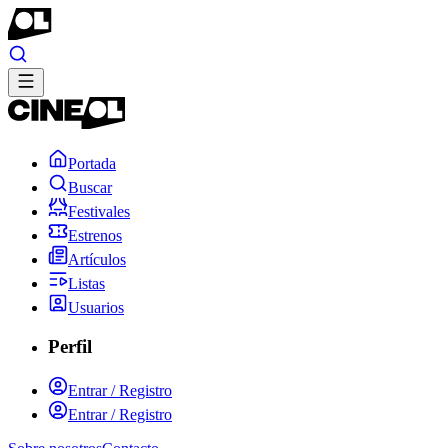
Portada
Buscar
Festivales
Estrenos
Artículos
Listas
Usuarios
Perfil
Entrar / Registro
Entrar / Registro