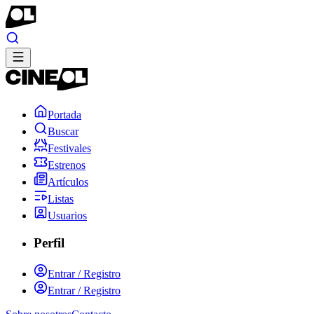
Portada
Buscar
Festivales
Estrenos
Artículos
Listas
Usuarios
Perfil
Entrar / Registro
Entrar / Registro