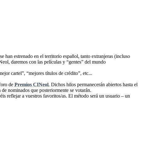
e han estrenado en el territorio español, tanto extranjeras (incluso
INeol, daremos con las películas y “gentes” del mundo
r cartel”, “mejores títulos de crédito”, etc...
 foro de
Premios CINeol
. Dichos hilos permanecerán abiertos hasta el
ta de nominados que posteriormente se votarán.
is reflejar a vuestros favoritos/as. El método será un usuario – un