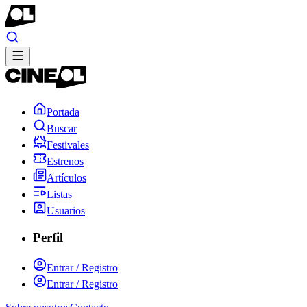
Portada
Buscar
Festivales
Estrenos
Artículos
Listas
Usuarios
Perfil
Entrar / Registro
Entrar / Registro