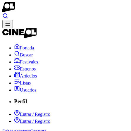
Portada
Buscar
Festivales
Estrenos
Artículos
Listas
Usuarios
Perfil
Entrar / Registro
Entrar / Registro