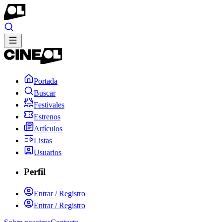
Portada
Buscar
Festivales
Estrenos
Artículos
Listas
Usuarios
Perfil
Entrar / Registro
Entrar / Registro